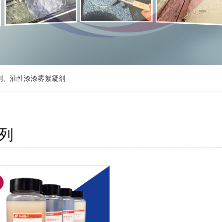
剂、油性漆漆雾絮凝剂
系列